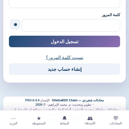
كلمة المرور
◉
تسجيل الدخول
نسيت كلمة المرور؟
إنشاء حساب جديد
محادثات شقردي — SHeGaRDE Chats
الإصدار
0.4.0-PRO
تطوير وتحديث: م. محمد الإبراهيم
©
2026
محادثاتك وملفاتك محمية بالتشفير أثناء النقل والتخزين وبصلاحيات المشاركين.
ليست تشفيرًا طرفًا لطرف.
⋯
★
🔔
👥
💬
الشروط
·
الخصوصية
المحادثات
الأصدقاء
النشاط
المحفوظة
المزيد